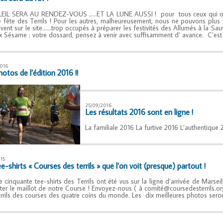
EIL SERA AU RENDEZ-VOUS …..ET LA LUNE AUSSI ! pour tous ceux qui ont e
 fête des Terrils ! Pour les autres, malheureusement, nous ne pouvons plus 
rivent sur le site……trop occupés à préparer les festivités des Allumés à la Sa
 Sésame : votre dossard, pensez à venir avec suffisamment d’ avance. C’es
016
otos de l’édition 2016 !!
25/09/2016
Les résultats 2016 sont en ligne !
La familiale 2016 La furtive 2016 L’authentiqu
015
e-shirts « Courses des terrils » que l’on voit (presque) partout !
e cinquante tee-shirts des Terrils ont été vus sur la ligne d’arrivée de Marsei
ter le maillot de notre Course ! Envoyez-nous ( à comité@coursedesterrils.or
rrils des courses des quatre coins du monde. Les dix meilleures photos ser