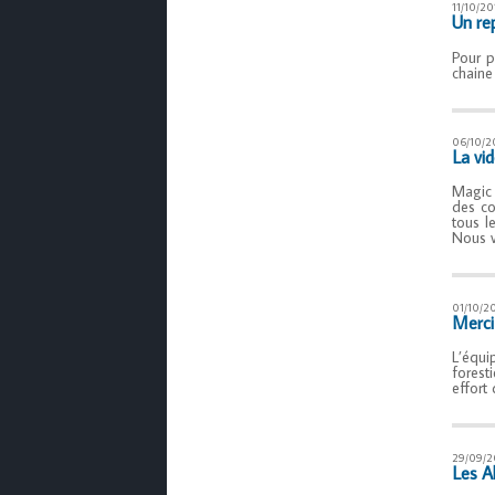
11/10/20
Un re
Pour p
chaine
06/10/2
La vid
Magic 
des co
tous l
Nous v
01/10/2
Merci
L’équi
forest
effort
29/09/2
Les A