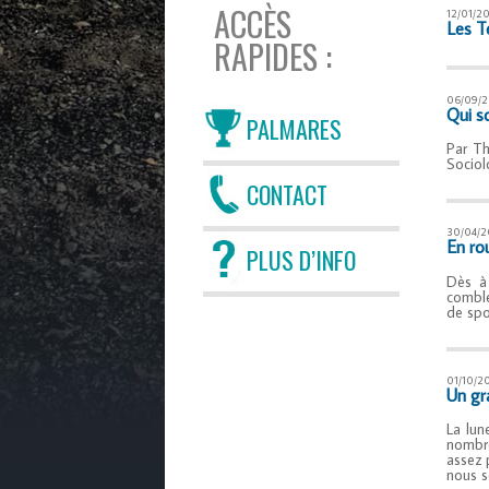
ACCÈS
12/01/2
Les Te
RAPIDES :
06/09/2
Qui 
PALMARES
Par Th
Sociol
CONTACT
30/04/2
En ro
PLUS D’INFO
Dès à 
comble
de spo
01/10/2
Un gr
La lun
nombre
assez 
nous s