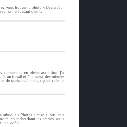
rez-vous trouver la photo « Déclaration
romain à l’assaut d’un terril !
s concurrents en pleine ascension. J’ai
nfin au travail et à la sueur des mineurs
ace de quelques heures, rejoint celle de
a rubrique « Photos » mise à jour…et la
rd.fr en recherchant les articles sur la
 et une vidéo.