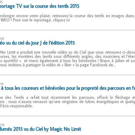
15
portage TV sur la course des terrils 2015
rolonger encore votre plaisir, retrouvez la course des terrils en images da
 WEO ! Pour voir le reportage, cliquez ici
015
éo vu du ciel du jour J de l’édition 2015
No Limit a produit une nouvelle vidéo vu du Ciel que vous retrouvez ci-dessou
urses, les montées des terrils sous différents angles, des musiciens et l’éterne
es sportifs! » et merci également à tous les bénévoles ! Bravo à Julien et so
ous invitons à partager la vidéo et « liker » la page Facebook de…
015
 à tous les coureurs et bénévoles pour la propreté des parcours en f
pe des Terrils a refait tout récemment les parcours, effacé le fléchage e
iers : nous n’avons ramassé qu’une vingtaine de tubes énergétiques et quelq
 d’éco-responsable.
015
llumés 2015 vu du Ciel by Magic No Limit