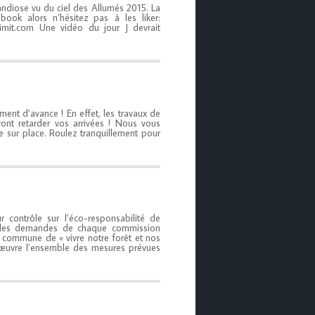
ndiose vu du ciel des Allumés 2015. La
ook alors n’hésitez pas à les liker:
limit.com Une vidéo du jour J devrait
ment d’avance ! En effet, les travaux de
vont retarder vos arrivées ! Nous vous
e sur place. Roulez tranquillement pour
ontrôle sur l’éco-responsabilité de
té les demandes de chaque commission
 commune de « vivre notre forêt et nos
en œuvre l’ensemble des mesures prévues