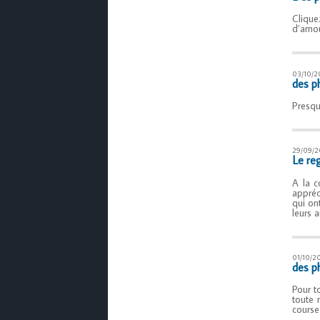
Clique
d’amou
03/10/2
des p
Presqu
29/09/2
Le re
A la c
appréc
qui on
leurs 
01/10/2
des ph
Pour t
toute 
course