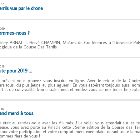
022
rrils vue par le drone
019
sommes-nous ?
ierry ARNAL et Hervé CHAMPIN, Maîtres de Conférences à l’Université Poly
ogique de la Course Des Terrils
019
ute pour 2019….
présent vous pouvez vous inscrire en ligne. Avec le retour de la Contre
ra tous, du plus jeune au plus aguerri ! En vous espérant toujours aussi n
rt et de convivialité, bon entraînement et rendez-vous sur nos terrils fin sept
018
and merci à tous
e était au rendez-vous avec les Allumés…! Le soleil vous attendait sur les te
use, vous avez porté au Pinacle cette 35ème édition de la Course des Terr
pour votre participation et votre comportement exemplaire durant toute la man
ommes fiers de vous !