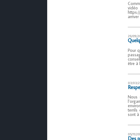
Comme 
vidéo 
https:
arriver
25/09/2
Quelqu
Pour q
passag
consei
être à 
03/03/2
Respe
Nous 
l’orga
enviro
terril
sont à
05/11/20
Des p