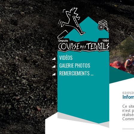
VIDÉOS
GALERIE PHOTOS
REMERCIEMENTS …
02/01/2
Infor
Ce sit
get_post_meta(get_the_ID(), 'thumb', true) ?
n’est 
réalis
Commun