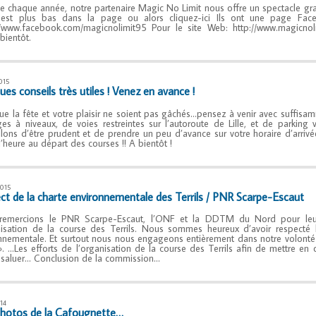
chaque année, notre partenaire Magic No Limit nous offre un spectacle gra
est plus bas dans la page ou alors cliquez-ici Ils ont une page Faceb
//www.facebook.com/magicnolimit95 Pour le site Web: http://www.magicno
 bientôt.
015
es conseils très utiles ! Venez en avance !
ue la fête et votre plaisir ne soient pas gâchés…pensez à venir avec suffisam
es à niveaux, de voies restreintes sur l’autoroute de Lille, et de parking 
llons d’être prudent et de prendre un peu d’avance sur votre horaire d’arrivé
l’heure au départ des courses !! A bientôt !
015
ct de la charte environnementale des Terrils / PNR Scarpe-Escaut
remercions le PNR Scarpe-Escaut, l’ONF et la DDTM du Nord pour leur c
nisation de la course des Terrils. Nous sommes heureux d’avoir respec
nnementale. Et surtout nous nous engageons entièrement dans notre volonté
s ». …Les efforts de l’organisation de la course des Terrils afin de mettre 
 saluer… Conclusion de la commission…
14
hotos de la Cafougnette…