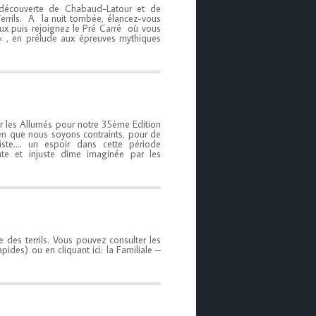
 découverte de Chabaud-Latour et de
errils. A la nuit tombée, élancez-vous
doux puis rejoignez le Pré Carré où vous
« , en prélude aux épreuves mythiques
ir les Allumés pour notre 35ème Edition
ien que nous soyons contraints, pour de
siste…. un espoir dans cette période
ante et injuste dîme imaginée par les
e des terrils. Vous pouvez consulter les
pides) ou en cliquant ici: la Familiale –