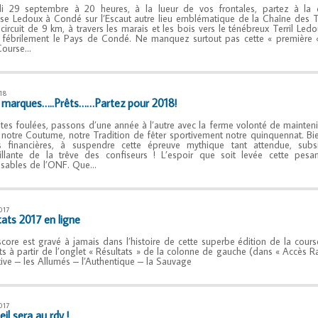
i 29 septembre à 20 heures, à la lueur de vos frontales, partez à la
se Ledoux à Condé sur l’Escaut autre lieu emblématique de la Chaîne des T
 circuit de 9 km, à travers les marais et les bois vers le ténébreux Terril Le
 fébrilement le Pays de Condé. Ne manquez surtout pas cette « première 
Course…
018
 marques…..Prêts……Partez pour 2018!
ites foulées, passons d’une année à l’autre avec la ferme volonté de mainten
t notre Coutume, notre Tradition de fêter sportivement notre quinquennat. B
s financières, à suspendre cette épreuve mythique tant attendue, sub
illante de la trêve des confiseurs ! L’espoir que soit levée cette pes
sables de l’ONF. Que…
017
tats 2017 en ligne
score est gravé à jamais dans l’histoire de cette superbe édition de la cours
ats à partir de l’onglet « Résultats » de la colonne de gauche (dans « Accès Ra
tive – les Allumés – l’Authentique – la Sauvage
017
eil sera au rdv !