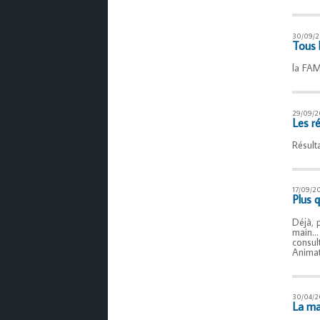
30/09/
Tous l
la FAM
29/09/2
Les ré
Résult
17/09/2
Plus 
Déjà, 
main… 
consul
Animat
30/04/2
La ma