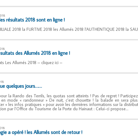
2018
es résultats 2018 sont en ligne !
ILIALE 2018 la FURTIVE 2018 les Allumés 2018 l’AUTHENTIQUE 2018 la S
018
sultats des Allumés 2018 en ligne !
ats Les Allumés 2018 – cliquez ici –
018
que quelques jours……
pour la Rando des Terrils, les quotas sont atteints ! Pas de regret ! Participe
en mode « randonneur » De nuit, c’est chouette ! la balade en sera plus 
ter « les infos pratiques » pour avoir les dernières informations sur la distribu
ion par l’Office du Tourisme de la Porte du Hainaut : Celui-ci propose…
018
gie a opéré ! les Allumés sont de retour !