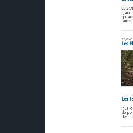
LE SOL
grande
qui ar
fameux
30/09/2
Les Ph
02/11/2
Les te
Plus d
de por
des Te