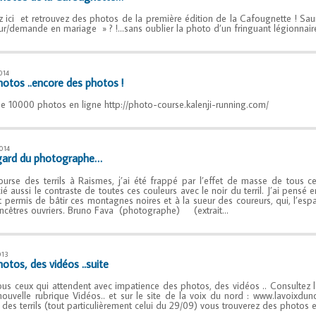
z ici et retrouvez des photos de la première édition de la Cafougnette ! Sau
r/demande en mariage » ? !…sans oublier la photo d’un fringuant légionnaire 
014
hotos ..encore des photos !
e 10000 photos en ligne http://photo-course.kalenji-running.com/
014
gard du photographe…
ourse des terrils à Raismes, j’ai été frappé par l’effet de masse de tous ce
ié aussi le contraste de toutes ces couleurs avec le noir du terril. J’ai pensé e
t permis de bâtir ces montagnes noires et à la sueur des coureurs, qui, l’esp
ancêtres ouvriers. Bruno Fava (photographe) (extrait…
013
otos, des vidéos ..suite
ous ceux qui attendent avec impatience des photos, des vidéos .. Consultez l
nouvelle rubrique Vidéos.. et sur le site de la voix du nord : www.lavoixduno
 des terrils (tout particulièrement celui du 29/09) vous trouverez des photos