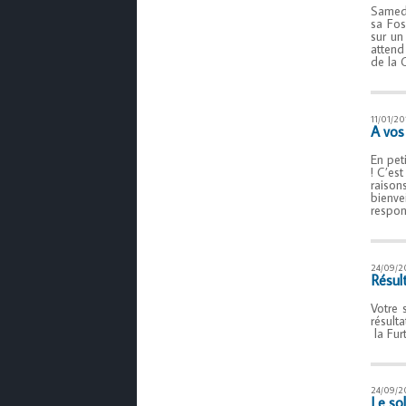
Samed
sa Fos
sur un
attend
de la 
11/01/2
A vos
En pet
! C’es
raison
bienve
respon
24/09/2
Résul
Votre 
résult
la Fur
24/09/2
Le sol