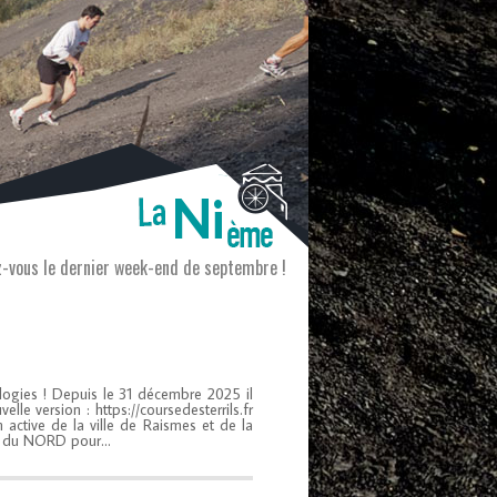
Ni
ez-vous le dernier week-end de septembre !
ologies ! Depuis le 31 décembre 2025 il
e version : https://coursedesterrils.fr
n active de la ville de Raismes et de la
nt du NORD pour…