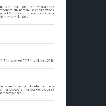
u la bonne idée de s’inviter à notre
répondre aux nombreuses sollicitations
uvage ! Alors, vous qui avez décroché ce
t le moyen malin de…
e 2016 La sauvage 2016 Les allumés 2016
lle-Cassis ! Bravo aux Finishers et merci
g ) les photos en maillots de la Course
ont récompensées !