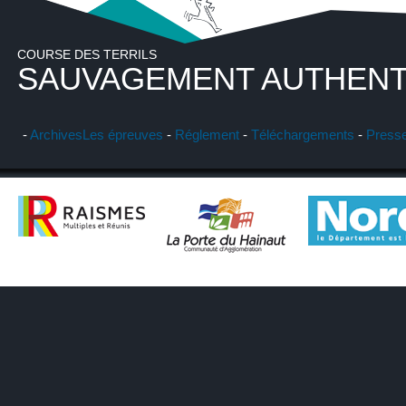
COURSE DES TERRILS
SAUVAGEMENT AUTHENT
-
Archives
Les épreuves
-
Réglement
-
Téléchargements
-
Press