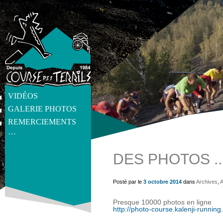
VIDÉOS
GALERIE PHOTOS
REMERCIEMENTS
…
DES PHOTOS .
get_post_meta(get_the_ID(), 'thumb', true) ?>
Posté par le
3 octobre 2014
dans
Archives
,
A
Presque 10000 photos en ligne
http://photo-course.kalenji-running