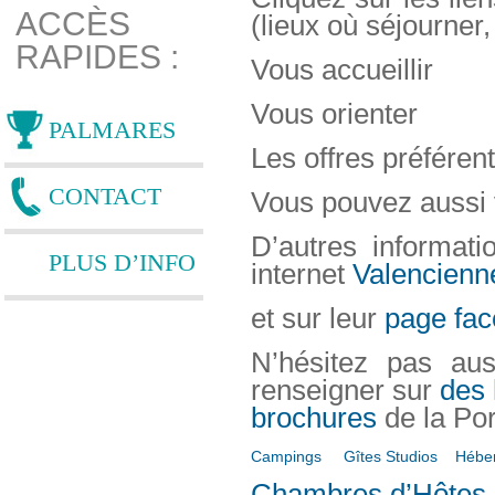
ACCÈS
(lieux où séjourner
RAPIDES :
Vous accueillir
Vous orienter
PALMARES
Les offres préférent
CONTACT
Vous pouvez aussi v
D’autres informati
PLUS D’INFO
internet
Valencienn
et sur leur
page fa
N’hésitez pas aus
renseigner sur
des
brochures
de la Por
Campings
Gîtes Studios
Héber
Chambres d’Hôtes