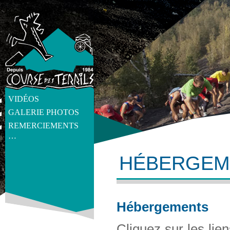
VIDÉOS
GALERIE PHOTOS
REMERCIEMENTS
…
HÉBERGEM
get_post_meta(get_the_ID(), 'thumb', true) ?>
Hébergements
Cliquez sur les lie