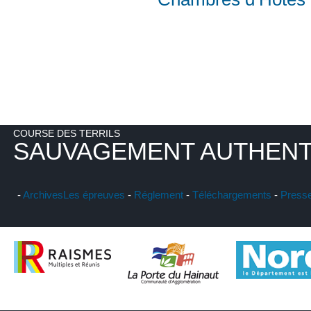
COURSE DES TERRILS
SAUVAGEMENT AUTHENT
-
Archives
Les épreuves
-
Réglement
-
Téléchargements
-
Press