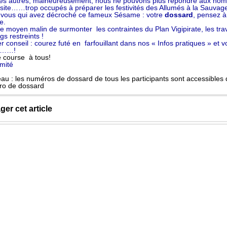
les autres, malheureusement, nous ne pouvons plus répondre aux nombre
 site……trop occupés à préparer les festivités des Allumés à la Sauvage
, vous qui avez décroché ce fameux Sésame : votre
dossard
, pensez à
e.
le moyen malin de surmonter les contraintes du Plan Vigipirate, les trav
gs restreints !
r conseil : courez futé en farfouillant dans nos « Infos pratiques » et v
ls……!
 course à tous!
mité
au : les numéros de dossard de tous les participants sont accessibles
o de dossard
ger cet article