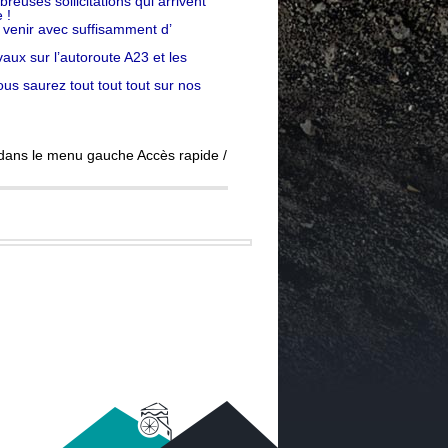
uses sollicitations qui arrivent
 !
 venir avec suffisamment d’
aux sur l’autoroute A23 et les
ous saurez tout tout tout sur nos
 dans le menu gauche Accès rapide /