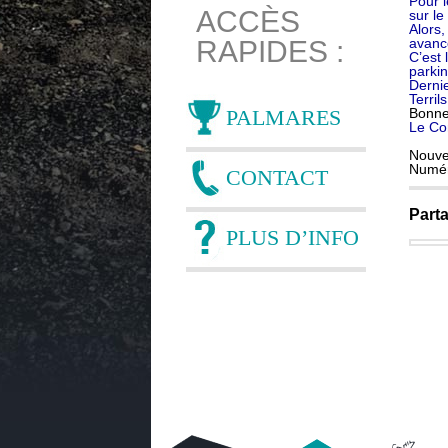
Pour 
ACCÈS
sur le
Alors
avanc
RAPIDES :
C’est 
parkin
Dernie
Terri
PALMARES
Bonne
Le Co
Nouve
Numér
CONTACT
Parta
PLUS D’INFO