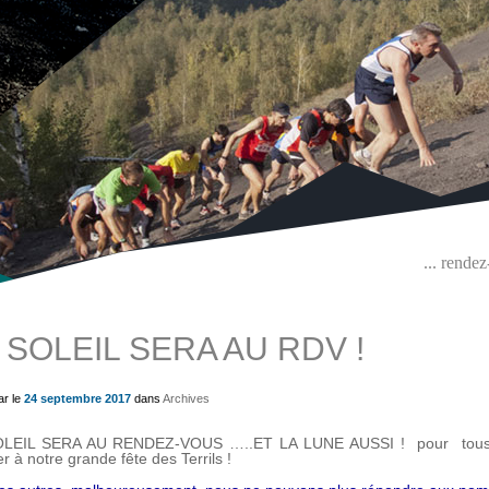
... rende
 SOLEIL SERA AU RDV !
ue) ?>
ar le
24 septembre 2017
dans
Archives
LEIL SERA AU RENDEZ-VOUS …..ET LA LUNE AUSSI ! pour tous ce
ter à notre grande fête des Terrils !