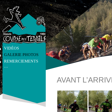
VIDÉOS
GALERIE PHOTOS
REMERCIEMENTS
…
AVANT L’ARRIV
get_post_meta(get_the_ID(), 'thumb', true) ?>