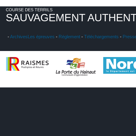
COURSE DES TERRILS
SAUVAGEMENT AUTHENT
-
Archives
Les épreuves
-
Réglement
-
Téléchargements
-
Press