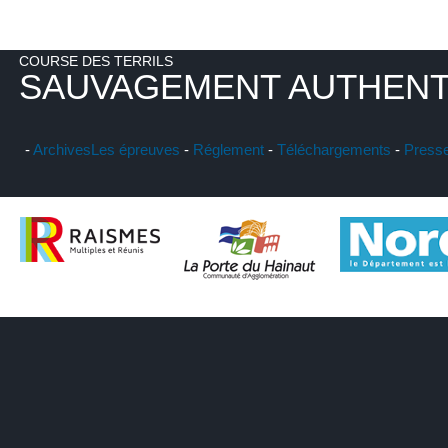
COURSE DES TERRILS
SAUVAGEMENT AUTHENT
-
Archives
Les épreuves
-
Réglement
-
Téléchargements
-
Press