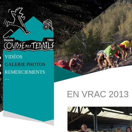
VIDÉOS
GALERIE PHOTOS
REMERCIEMENTS
…
EN VRAC 2013
get_post_meta(get_the_ID(), 'thumb', true) ?>