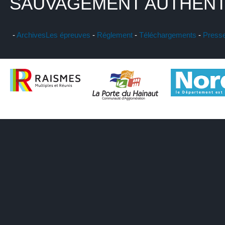
SAUVAGEMENT AUTHENT
-
Archives
Les épreuves
-
Réglement
-
Téléchargements
-
Press