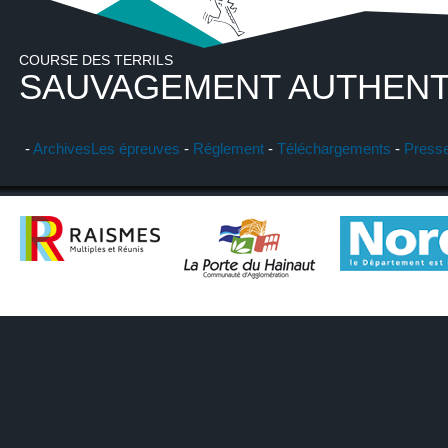
COURSE DES TERRILS
SAUVAGEMENT AUTHENT
-
Archives
Les épreuves
-
Réglement
-
Téléchargements
-
Press