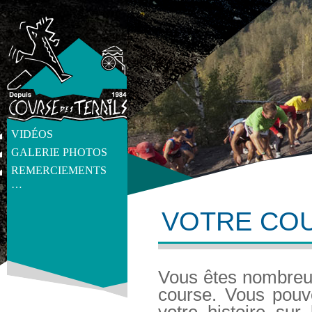
VIDÉOS
GALERIE PHOTOS
REMERCIEMENTS
…
VOTRE COU
get_post_meta(get_the_ID(), 'thumb', true) ?>
Vous êtes nombreux
course. Vous pouv