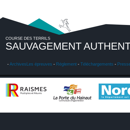
COURSE DES TERRILS
SAUVAGEMENT AUTHENT
-
Archives
Les épreuves
-
Réglement
-
Téléchargements
-
Press