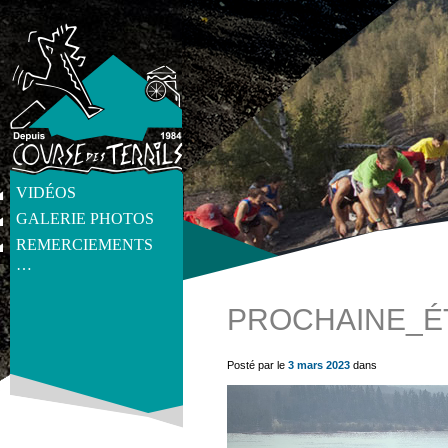
VIDÉOS
GALERIE PHOTOS
REMERCIEMENTS
…
PROCHAINE_É
get_post_meta(get_the_ID(), 'thumb', true) ?>
Posté par le
3 mars 2023
dans
Lecteur
vidéo