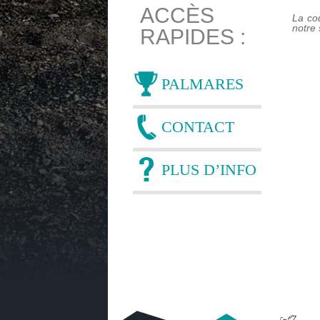
ACCÈS
La cou
notre 
RAPIDES :
PALMARES
CONTACT
PLUS D’INFO