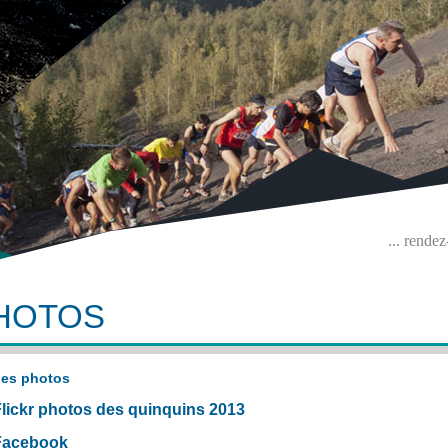
... rende
HOTOS
ue) ?>
ies photos
Flickr photos des quinquins 2013
Facebook