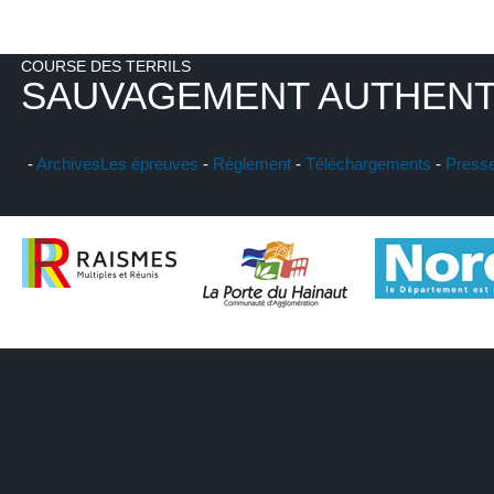
COURSE DES TERRILS
SAUVAGEMENT AUTHENT
-
Archives
Les épreuves
-
Réglement
-
Téléchargements
-
Press