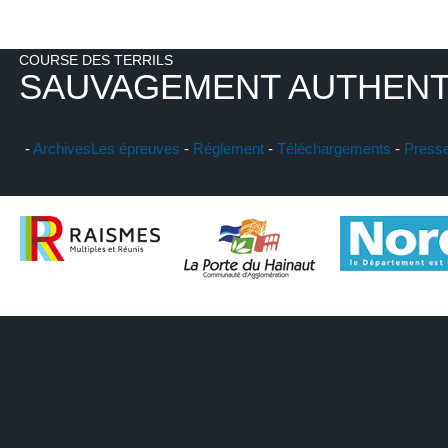
COURSE DES TERRILS
SAUVAGEMENT AUTHENT
-
Archives
Les épreuves
-
Réglement
-
Téléchargements
-
Press