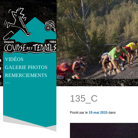
VIDÉOS
GALERIE PHOTOS
REMERCIEMENTS
…
135_C
get_post_meta(get_the_ID(), 'thumb', true) ?>
Posté par le
19 mai 2015
dans