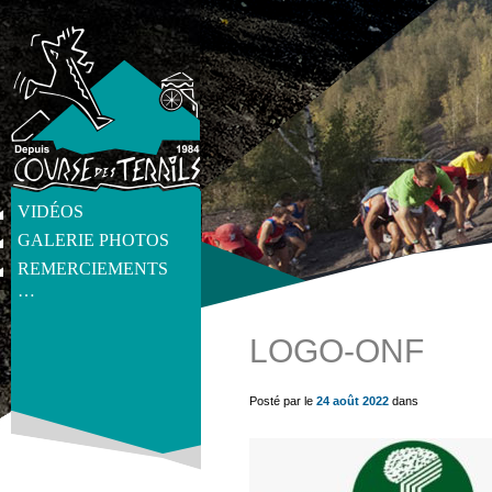
VIDÉOS
GALERIE PHOTOS
REMERCIEMENTS
…
LOGO-ONF
get_post_meta(get_the_ID(), 'thumb', true) ?>
Posté par le
24 août 2022
dans