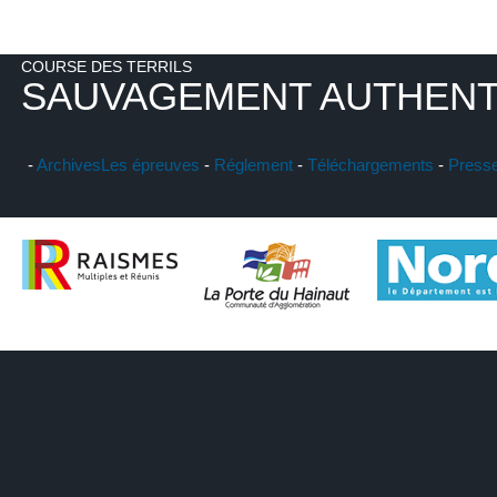
COURSE DES TERRILS
SAUVAGEMENT AUTHENT
-
Archives
Les épreuves
-
Réglement
-
Téléchargements
-
Press