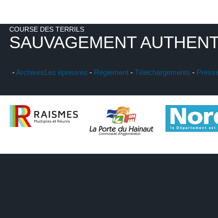
COURSE DES TERRILS
SAUVAGEMENT AUTHENT
-
Archives
Les épreuves
-
Réglement
-
Téléchargements
-
Press