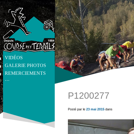
VIDÉOS
GALERIE PHOTOS
REMERCIEMENTS
…
P1200277
get_post_meta(get_the_ID(), 'thumb', true) ?>
Posté par le
23 mai 2015
dans