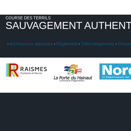
COURSE DES TERRILS
SAUVAGEMENT AUTHENT
-
Archives
Les épreuves
-
Réglement
-
Téléchargements
-
Press