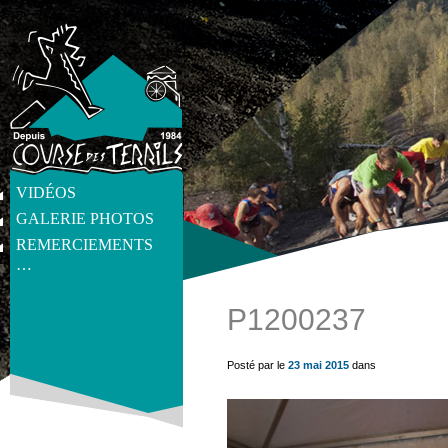
VIDÉOS
GALERIE PHOTOS
REMERCIEMENTS
…
P1200237
get_post_meta(get_the_ID(), 'thumb', true) ?>
Posté par le
23 mai 2015
dans