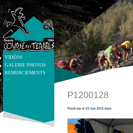
VIDÉOS
GALERIE PHOTOS
REMERCIEMENTS
…
P1200128
get_post_meta(get_the_ID(), 'thumb', true) ?>
Posté par le
23 mai 2015
dans