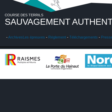
COURSE DES TERRILS
SAUVAGEMENT AUTHENT
-
Archives
Les épreuves
-
Réglement
-
Téléchargements
-
Press