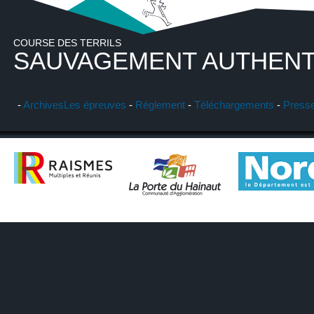
COURSE DES TERRILS
SAUVAGEMENT AUTHENT
-
Archives
Les épreuves
-
Réglement
-
Téléchargements
-
Press