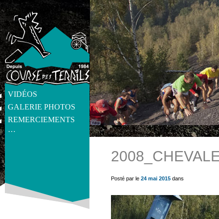
VIDÉOS
GALERIE PHOTOS
REMERCIEMENTS
…
2008_CHEVAL
get_post_meta(get_the_ID(), 'thumb', true) ?>
Posté par le
24 mai 2015
dans