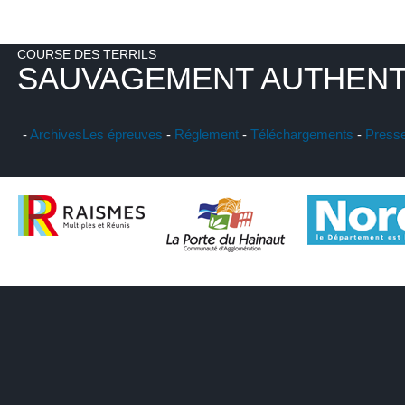
COURSE DES TERRILS
SAUVAGEMENT AUTHENT
-
Archives
Les épreuves
-
Réglement
-
Téléchargements
-
Press