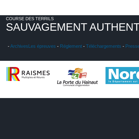
COURSE DES TERRILS
SAUVAGEMENT AUTHENT
-
Archives
Les épreuves
-
Réglement
-
Téléchargements
-
Press