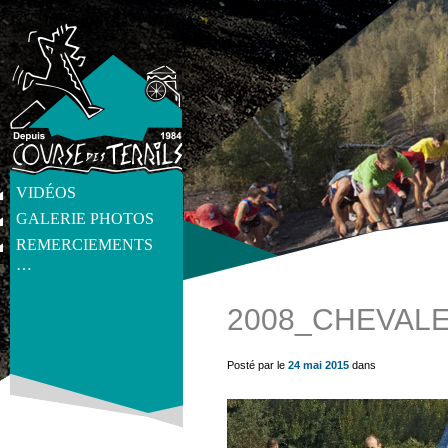
VIDÉOS
GALERIE PHOTOS
REMERCIEMENTS
…
2008_CHEVAL
get_post_meta(get_the_ID(), 'thumb', true) ?>
Posté par le
24 mai 2015
dans