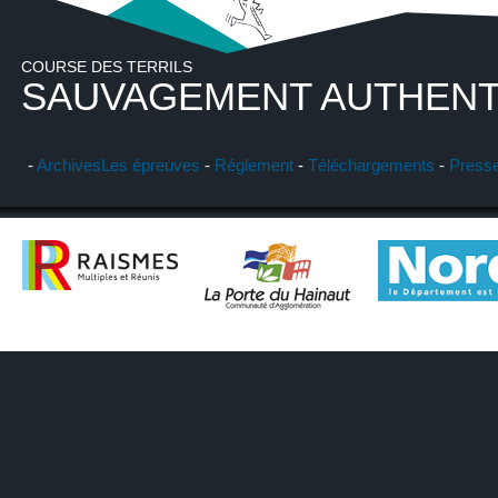
COURSE DES TERRILS
SAUVAGEMENT AUTHENT
-
Archives
Les épreuves
-
Réglement
-
Téléchargements
-
Press