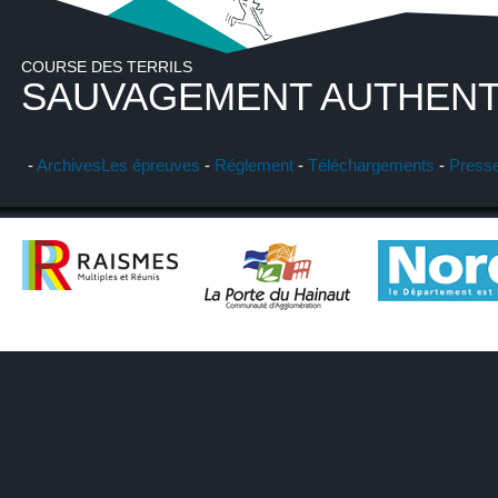
COURSE DES TERRILS
SAUVAGEMENT AUTHENT
-
Archives
Les épreuves
-
Réglement
-
Téléchargements
-
Press