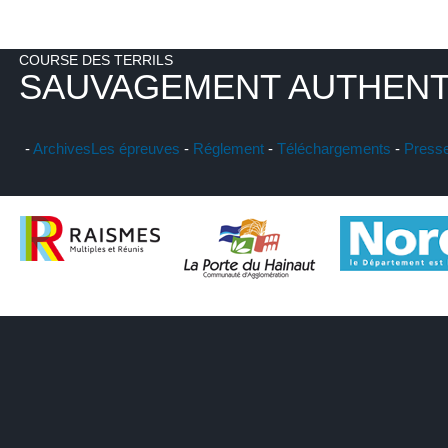
COURSE DES TERRILS
SAUVAGEMENT AUTHENT
-
Archives
Les épreuves
-
Réglement
-
Téléchargements
-
Press