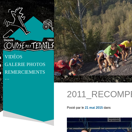
VIDÉOS
GALERIE PHOTOS
REMERCIEMENTS
…
2011_RECOMP
get_post_meta(get_the_ID(), 'thumb', true) ?>
Posté par le
21 mai 2015
dans