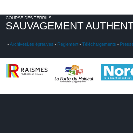
COURSE DES TERRILS
SAUVAGEMENT AUTHENT
-
Archives
Les épreuves
-
Réglement
-
Téléchargements
-
Press