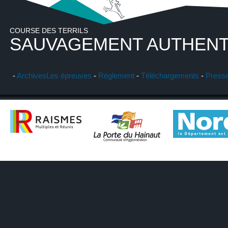
COURSE DES TERRILS
SAUVAGEMENT AUTHENT
-
Archives
Les épreuves
-
Réglement
-
Téléchargements
-
Press