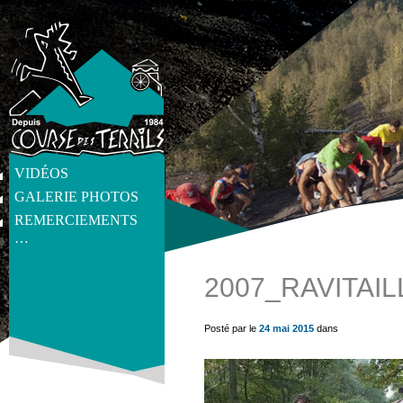
VIDÉOS
GALERIE PHOTOS
REMERCIEMENTS
…
2007_RAVITAI
get_post_meta(get_the_ID(), 'thumb', true) ?>
Posté par le
24 mai 2015
dans