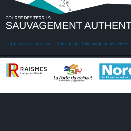
COURSE DES TERRILS
SAUVAGEMENT AUTHENT
-
Archives
Les épreuves
-
Réglement
-
Téléchargements
-
Press