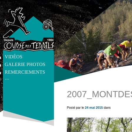
VIDÉOS
GALERIE PHOTOS
REMERCIEMENTS
…
2007_MONTDE
get_post_meta(get_the_ID(), 'thumb', true) ?>
Posté par le
24 mai 2015
dans