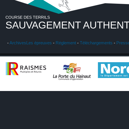
COURSE DES TERRILS
SAUVAGEMENT AUTHENT
-
Archives
Les épreuves
-
Réglement
-
Téléchargements
-
Press