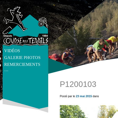
VIDÉOS
GALERIE PHOTOS
REMERCIEMENTS
…
P1200103
get_post_meta(get_the_ID(), 'thumb', true) ?>
Posté par le
23 mai 2015
dans