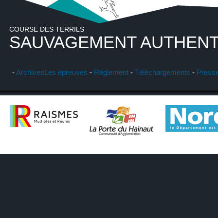
COURSE DES TERRILS
SAUVAGEMENT AUTHENT
-
Archives
Les épreuves
-
Réglement
-
Téléchargements
-
Press