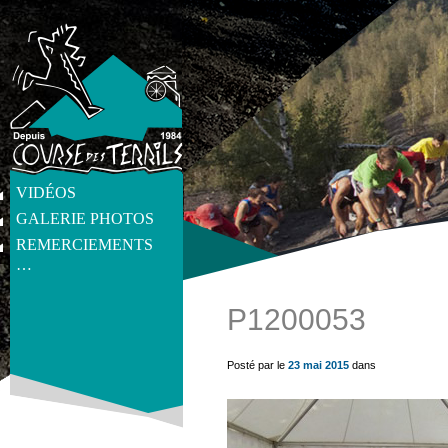
VIDÉOS
GALERIE PHOTOS
REMERCIEMENTS
…
P1200053
get_post_meta(get_the_ID(), 'thumb', true) ?>
Posté par le
23 mai 2015
dans