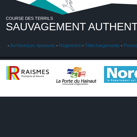
COURSE DES TERRILS
SAUVAGEMENT AUTHENT
-
Archives
Les épreuves
-
Réglement
-
Téléchargements
-
Press