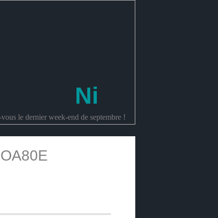
Ni
z-vous le dernier week-end de septembre !
XOA80E