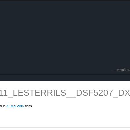
... rende
11_LESTERRILS__DSF5207_D
ue) ?>
ar le
21 mai 2015
dans