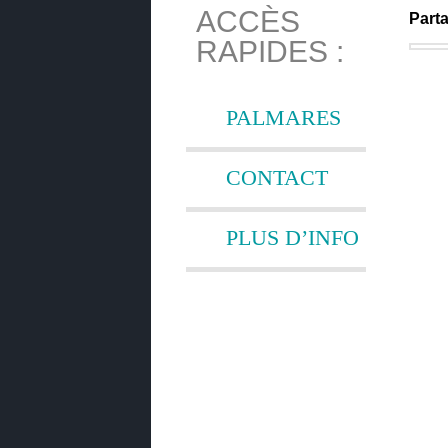
ACCÈS
Parta
RAPIDES :
PALMARES
CONTACT
PLUS D’INFO