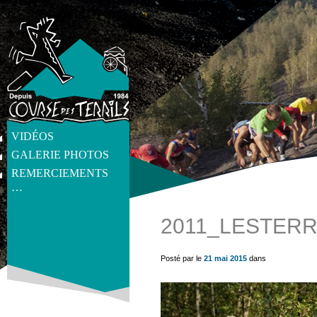
VIDÉOS
GALERIE PHOTOS
REMERCIEMENTS
…
2011_LESTERR
get_post_meta(get_the_ID(), 'thumb', true) ?>
Posté par le
21 mai 2015
dans