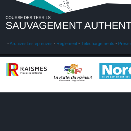
COURSE DES TERRILS
SAUVAGEMENT AUTHENT
-
Archives
Les épreuves
-
Réglement
-
Téléchargements
-
Press