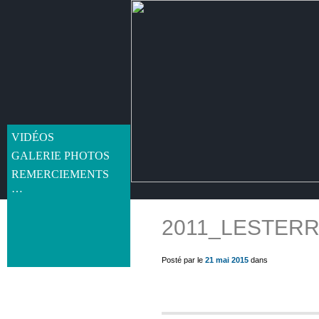
VIDÉOS
GALERIE PHOTOS
REMERCIEMENTS
…
2011_LESTERR
get_post_meta(get_the_ID(), 'thumb', true) ?>
Posté par le
21 mai 2015
dans