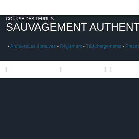
COURSE DES TERRILS
SAUVAGEMENT AUTHENT
-
Archives
Les épreuves
-
Réglement
-
Téléchargements
-
Press