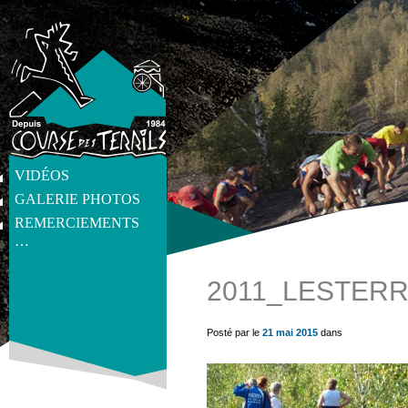
VIDÉOS
GALERIE PHOTOS
REMERCIEMENTS
…
2011_LESTERR
get_post_meta(get_the_ID(), 'thumb', true) ?>
Posté par le
21 mai 2015
dans