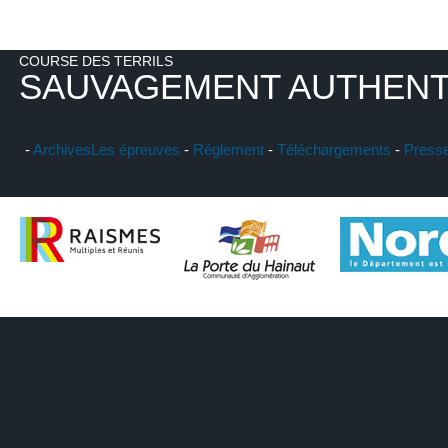
COURSE DES TERRILS
SAUVAGEMENT AUTHENT
-
Archives
Les épreuves
-
Réglement
-
Téléchargements
-
Press