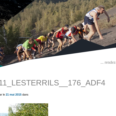
... rende
11_LESTERRILS__176_ADF4
ue) ?>
ar le
21 mai 2015
dans