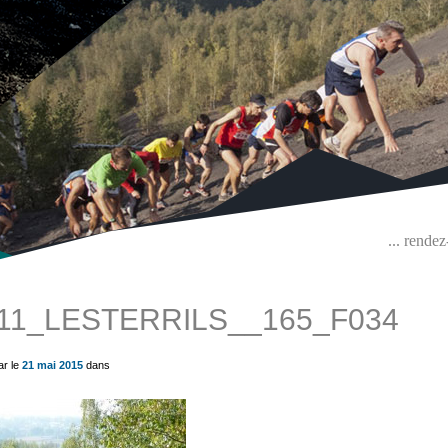
... rende
11_LESTERRILS__165_F034
ue) ?>
ar le
21 mai 2015
dans