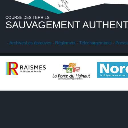
COURSE DES TERRILS
SAUVAGEMENT AUTHENT
-
Archives
Les épreuves
-
Réglement
-
Téléchargements
-
Press