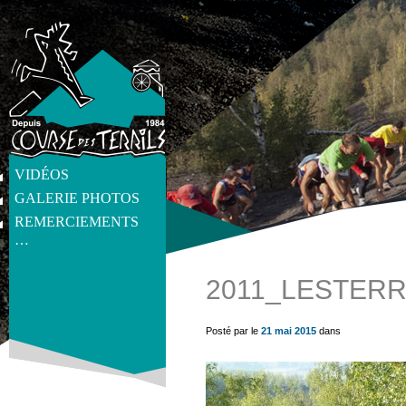
VIDÉOS
GALERIE PHOTOS
REMERCIEMENTS
…
2011_LESTERR
get_post_meta(get_the_ID(), 'thumb', true) ?>
Posté par le
21 mai 2015
dans