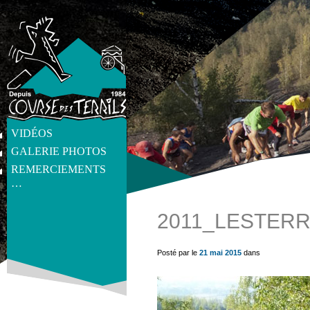
VIDÉOS
GALERIE PHOTOS
REMERCIEMENTS
…
2011_LESTERR
get_post_meta(get_the_ID(), 'thumb', true) ?>
Posté par le
21 mai 2015
dans