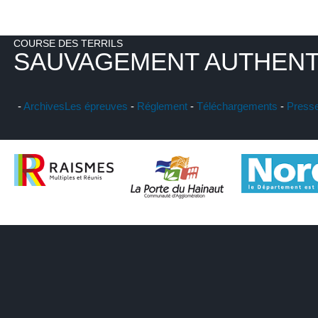
COURSE DES TERRILS
SAUVAGEMENT AUTHENT
-
Archives
Les épreuves
-
Réglement
-
Téléchargements
-
Press