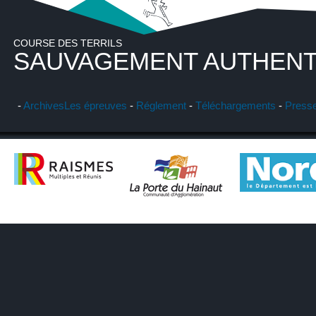
COURSE DES TERRILS
SAUVAGEMENT AUTHENT
-
Archives
Les épreuves
-
Réglement
-
Téléchargements
-
Press