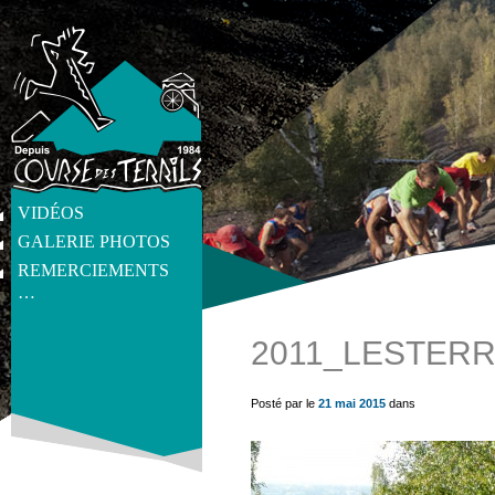
VIDÉOS
GALERIE PHOTOS
REMERCIEMENTS
…
2011_LESTERR
get_post_meta(get_the_ID(), 'thumb', true) ?>
Posté par le
21 mai 2015
dans