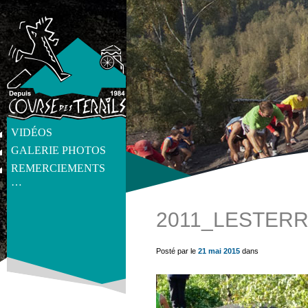
VIDÉOS
GALERIE PHOTOS
REMERCIEMENTS
…
2011_LESTERR
get_post_meta(get_the_ID(), 'thumb', true) ?>
Posté par le
21 mai 2015
dans