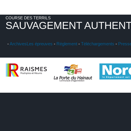
COURSE DES TERRILS
SAUVAGEMENT AUTHENT
-
Archives
Les épreuves
-
Réglement
-
Téléchargements
-
Press