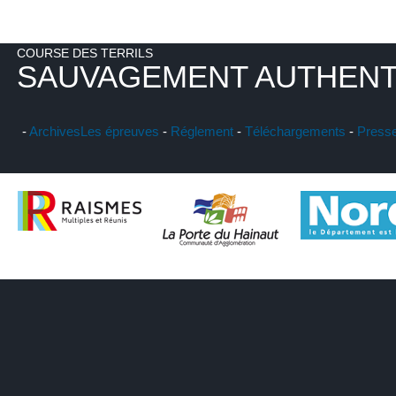
COURSE DES TERRILS
SAUVAGEMENT AUTHENT
-
Archives
Les épreuves
-
Réglement
-
Téléchargements
-
Press