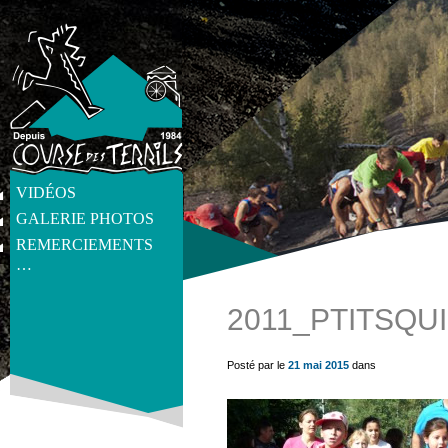
VIDÉOS
GALERIE PHOTOS
REMERCIEMENTS
…
2011_PTITSQU
get_post_meta(get_the_ID(), 'thumb', true) ?>
Posté par le
21 mai 2015
dans