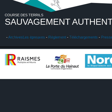
COURSE DES TERRILS
SAUVAGEMENT AUTHENT
-
Archives
Les épreuves
-
Réglement
-
Téléchargements
-
Press