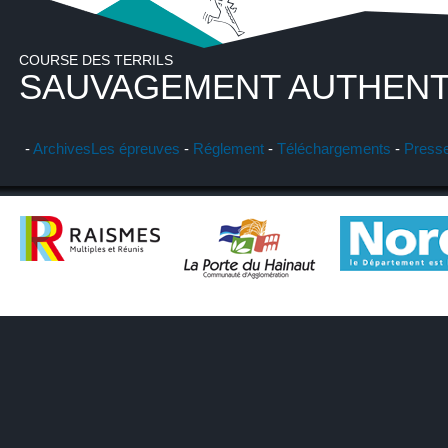
COURSE DES TERRILS
SAUVAGEMENT AUTHENT
-
Archives
Les épreuves
-
Réglement
-
Téléchargements
-
Press