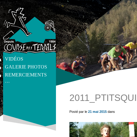
VIDÉOS
GALERIE PHOTOS
REMERCIEMENTS
…
2011_PTITSQU
get_post_meta(get_the_ID(), 'thumb', true) ?>
Posté par le
21 mai 2015
dans