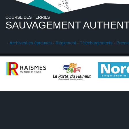
COURSE DES TERRILS
SAUVAGEMENT AUTHENT
-
Archives
Les épreuves
-
Réglement
-
Téléchargements
-
Press