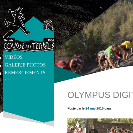
VIDÉOS
GALERIE PHOTOS
REMERCIEMENTS
…
OLYMPUS DIGI
get_post_meta(get_the_ID(), 'thumb', true) ?>
Posté par le
24 mai 2015
dans