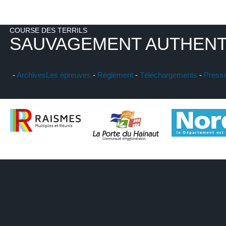
COURSE DES TERRILS
SAUVAGEMENT AUTHENT
-
Archives
Les épreuves
-
Réglement
-
Téléchargements
-
Press