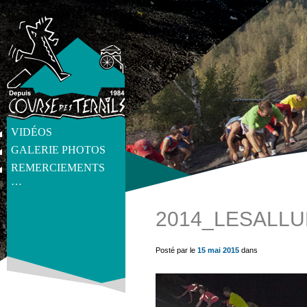
VIDÉOS
GALERIE PHOTOS
REMERCIEMENTS
…
2014_LESALL
get_post_meta(get_the_ID(), 'thumb', true) ?>
Posté par le
15 mai 2015
dans