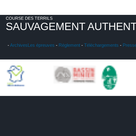
COURSE DES TERRILS
SAUVAGEMENT AUTHENT
-
Archives
Les épreuves
-
Réglement
-
Téléchargements
-
Press