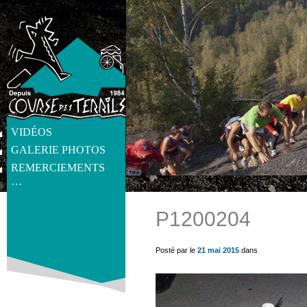
VIDÉOS
GALERIE PHOTOS
REMERCIEMENTS
…
P1200204
get_post_meta(get_the_ID(), 'thumb', true) ?>
Posté par le
21 mai 2015
dans