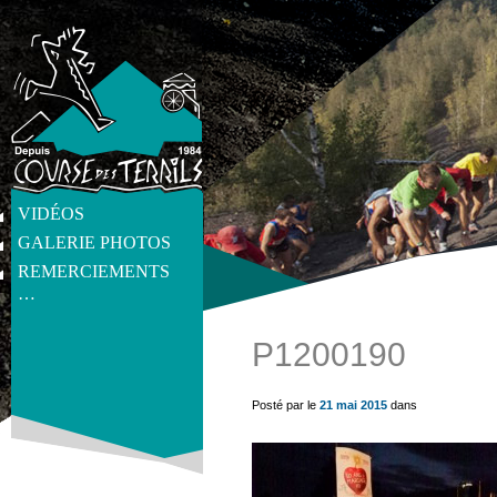
VIDÉOS
GALERIE PHOTOS
REMERCIEMENTS
…
P1200190
get_post_meta(get_the_ID(), 'thumb', true) ?>
Posté par le
21 mai 2015
dans