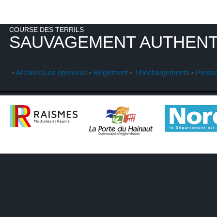
COURSE DES TERRILS
SAUVAGEMENT AUTHENT
-
Archives
Les épreuves
-
Réglement
-
Téléchargements
-
Press