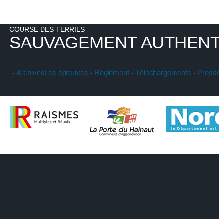
COURSE DES TERRILS
SAUVAGEMENT AUTHENT
-
Archives
Les épreuves
-
Réglement
-
Téléchargements
-
Press