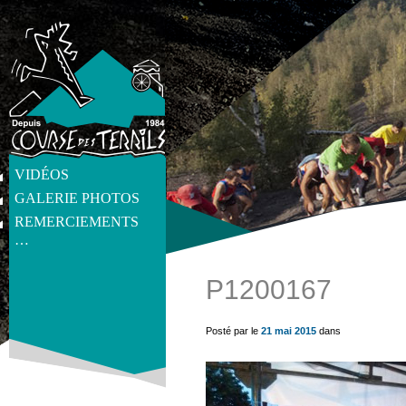
VIDÉOS
GALERIE PHOTOS
REMERCIEMENTS
…
P1200167
get_post_meta(get_the_ID(), 'thumb', true) ?>
Posté par le
21 mai 2015
dans