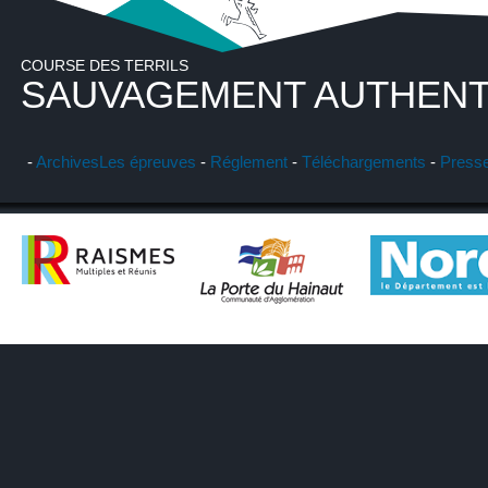
COURSE DES TERRILS
SAUVAGEMENT AUTHENT
-
Archives
Les épreuves
-
Réglement
-
Téléchargements
-
Press