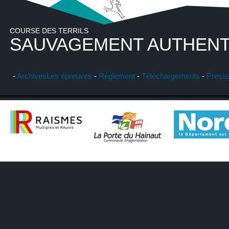
COURSE DES TERRILS
SAUVAGEMENT AUTHENT
-
Archives
Les épreuves
-
Réglement
-
Téléchargements
-
Press