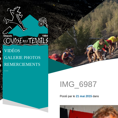
VIDÉOS
GALERIE PHOTOS
REMERCIEMENTS
…
IMG_6987
get_post_meta(get_the_ID(), 'thumb', true) ?>
Posté par le
21 mai 2015
dans