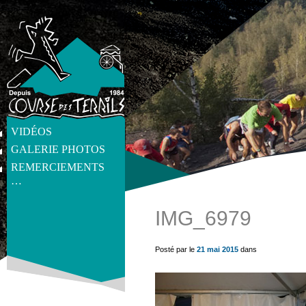
VIDÉOS
GALERIE PHOTOS
REMERCIEMENTS
…
IMG_6979
get_post_meta(get_the_ID(), 'thumb', true) ?>
Posté par le
21 mai 2015
dans