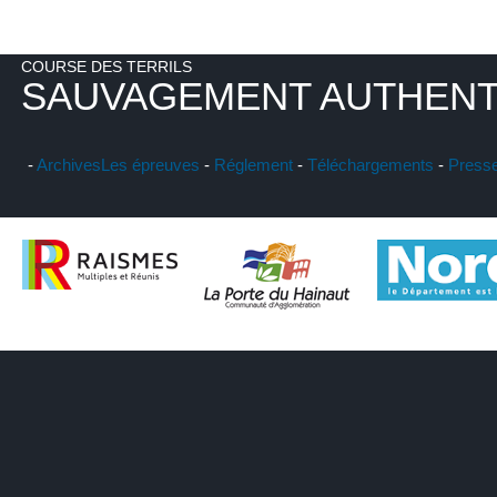
COURSE DES TERRILS
SAUVAGEMENT AUTHENT
-
Archives
Les épreuves
-
Réglement
-
Téléchargements
-
Press