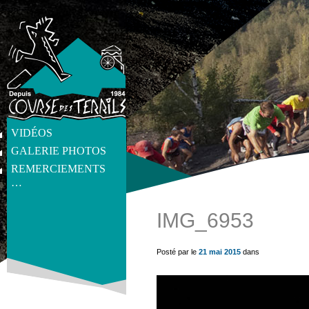
VIDÉOS
GALERIE PHOTOS
REMERCIEMENTS
…
IMG_6953
get_post_meta(get_the_ID(), 'thumb', true) ?>
Posté par le
21 mai 2015
dans