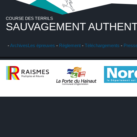
COURSE DES TERRILS
SAUVAGEMENT AUTHENT
-
Archives
Les épreuves
-
Réglement
-
Téléchargements
-
Press